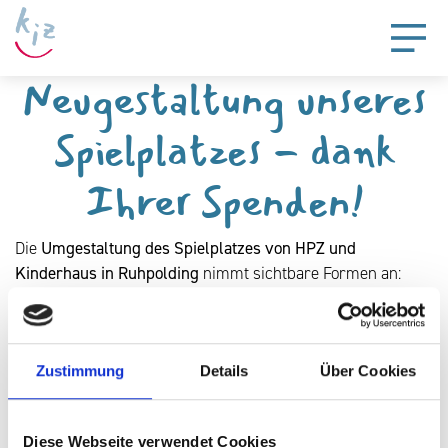
Neugestaltung unseres
Spielplatzes - dank
Ihrer Spenden!
Die
Umgestaltung des Spielplatzes von HPZ und
Kinderhaus in Ruhpolding
nimmt sichtbare Formen an:
Bereits umgesetzt wurden ein Hochbeet zum
Selbstbepflanzen, drei neue hochwertige Tretfahrzeuge,
eine Gartenbank und -liege für Rollstuhlfahrer,
Zustimmung
Details
Über Cookies
Barfußfliesen aus der Berufsschulstufe sowie über 100 Bio-
Beerensträucher und Obstbäume im gesamten
Außenbereich.
Diese Webseite verwendet Cookies