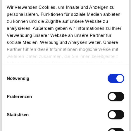
Wir verwenden Cookies, um Inhalte und Anzeigen zu
Aktuell wird der große Spielturm erneuert. In den nächsten
personalisieren, Funktionen für soziale Medien anbieten
Schritten folgen der Aufstieg zur Rutsche am Hang mit
zu können und die Zugriffe auf unsere Website zu
Natursteinen und ein Handlauf.
analysieren. Außerdem geben wir Informationen zu Ihrer
Verwendung unserer Website an unsere Partner für
All das ist nur durch die großzügige Unterstützung
soziale Medien, Werbung und Analysen weiter. Unsere
unserer Advents-Spendenaktion im letzten Jahr möglich
Partner führen diese Informationen möglicherweise mit
geworden.
Herzlichen Dank an alle, die mitgeholfen haben,
weiteren Daten zusammen, die Sie ihnen bereitgestellt
diesen Ort für unsere Kinder noch schöner zu gestalten!
haben oder die sie im Rahmen Ihrer Nutzung der Dienste
gesammelt haben.
Einwilligungsauswahl
Notwendig
Präferenzen
Statistiken