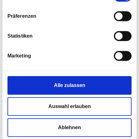
Präferenzen
Statistiken
Marketing
Alle zulassen
Sie finden uns an folgenden
Standorten
Auswahl erlauben
HPT Aschau
Ablehnen