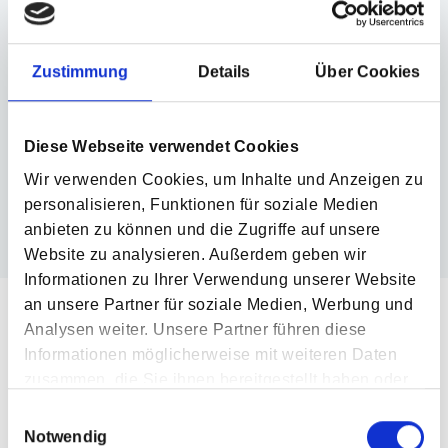
Erreichen von
Entfaltung kognitiver
Zustimmung
Details
Über Cookies
größtmöglicher
Entwicklungsmöglichkeiten
Selbstständigkeit
Diese Webseite verwendet Cookies
Wir verwenden Cookies, um Inhalte und Anzeigen zu
personalisieren, Funktionen für soziale Medien
anbieten zu können und die Zugriffe auf unsere
Website zu analysieren. Außerdem geben wir
Informationen zu Ihrer Verwendung unserer Website
an unsere Partner für soziale Medien, Werbung und
Analysen weiter. Unsere Partner führen diese
Unsere Heilpädagogischen
Informationen möglicherweise mit weiteren Daten
Tagesstätten
zusammen, die Sie ihnen bereitgestellt haben oder
die sie im Rahmen Ihrer Nutzung der Dienste
Einwilligungsauswahl
gesammelt haben.
Notwendig