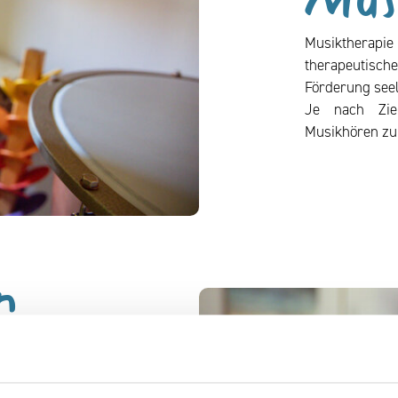
Mus
Musiktherapie
therapeutisch
Förderung seel
Je nach Zie
Musikhören zu
n