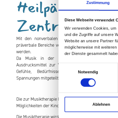
Heilpädagogisc
Zustimmung
Zentrum
Diese Webseite verwendet 
Wir verwenden Cookies, um I
und die Zugriffe auf unsere 
Mit den nonverbalen Mitteln der Musik kann in a
Website an unsere Partner fü
präverbale Bereiche vorgedrungen und darüber Bezie
möglicherweise mit weiteren
werden.
der Dienste gesammelt habe
Da Musik in der Therapie besonders als nicht
Ausdrucksmittel zur Verfügung steht, können dami
Einwilligungsauswahl
Gefühle, Bedürfnisse, Stimmungen, innere Ko
Notwendig
Spannungen mitgeteilt und bearbeitet werden.
Die zur Musiktherapie herangezogenen Instrumente sind
Ablehnen
Möglichkeiten der Kinder und Jugendlichen abgestimm
Die Musiktherapie wird als Einzel- wie auch als Grup