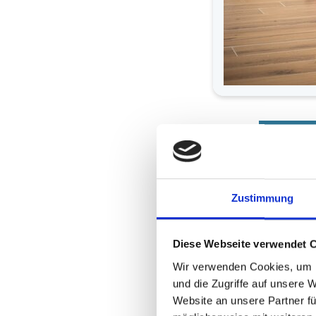
SV
Haben Sie ein Kind mit e
Zustimmung
Dann kann dieses ab dem
werden.
Diese Webseite verwendet 
Wir bieten kindgerechte
Wir verwenden Cookies, um I
erhebliche Entwicklungs
und die Zugriffe auf unsere 
So können wir mit einer g
Website an unsere Partner fü