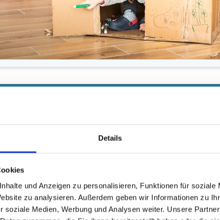
E - Schulvorbereitende Förder
iner körperlichen Behinderung?
Details
 dritten Lebensjahr in unsere Schulvorbereitende Einrichtung
Cookies
 und behinderungsspezifische Förderungen und helfen so Ihrem
nhalte und Anzeigen zu personalisieren, Funktionen für soziale
rückstände oder Entwicklungsverzögerungen vorliegen.
Website zu analysieren. Außerdem geben wir Informationen zu I
anzheitlichen und spielorientierten Förderung eine ideale Vorbe
r soziale Medien, Werbung und Analysen weiter. Unsere Partner