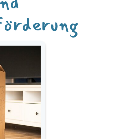
ind
 Förderung