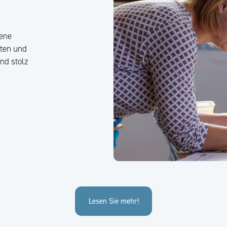
jene
tten und
nd stolz
Lesen Sie mehr!