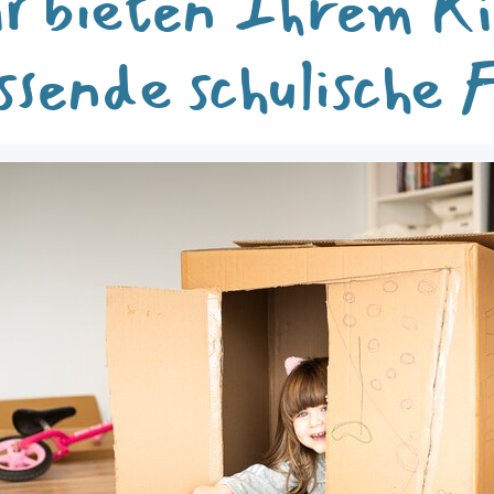
r bieten Ihrem K
ssende schulische