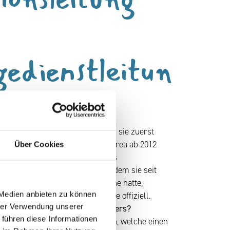
gedienstleitun
 seit 2007 im KIZ dabei: Nachdem sie zuerst
e Stationsleitung war, wurde Andrea ab 2012
Über Cookies
 im Haus. 2016 war sie zudem als
 Pflegedienstleitung tätig. Nachdem sie seit
die Position kommissarisch inne hatte,
 Medien anbieten zu können
 mit Anfang 2023 die PDL-Stelle offiziell.
hrer Verwendung unserer
ich die Arbeit im KIZ so besonders?
 führen diese Informationen
es die Kolleginnen und Kollegen, welche einen