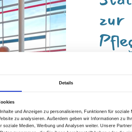
zur
Pfle
g
Andrea Eder ist
stellvertretend
Details
Stationsleitung
stellvertretende
Cookies
letztem Sommer 
nhalte und Anzeigen zu personalisieren, Funktionen für soziale
übernahm Andrea
Website zu analysieren. Außerdem geben wir Informationen zu I
Was macht für D
r soziale Medien, Werbung und Analysen weiter. Unsere Partner
Zum einen sind 