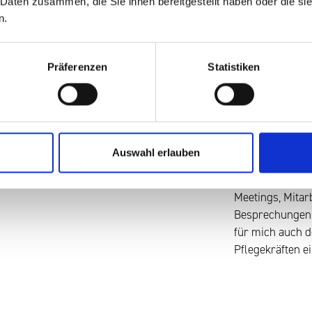
 Daten zusammen, die Sie ihnen bereitgestellt haben oder die s
großen Teil daz
n.
dadurch Freude 
Kinderorthopädi
vielfältig und 
Präferenzen
Statistiken
Klinik ihren ga
ich es aus größ
macht das mitei
Wie sieht ein ty
Mein Arbeitstag
Auswahl erlauben
situationsabhän
und administrati
Meetings, Mitar
Besprechungen u
für mich auch 
Pflegekräften ei