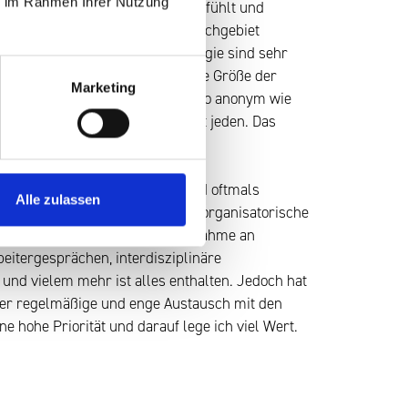
ie im Rahmen Ihrer Nutzung
u beitragen, dass man sich wohl fühlt und
in und an der Arbeit hat. Das Fachgebiet
e, sowie die Wirbelsäulenchirurgie sind sehr
abwechslungsreich. Zudem hat die Größe der
Marketing
nz eigenen Charme. Es ist nicht so anonym wie
eren Kliniken kenne. Jeder kennt jeden. Das
nander viel persönlicher.
pischer Arbeitstag bei Dir aus?
 ist sehr abwechslungsreich und oftmals
Alle zulassen
gig. Von Personalplanung über organisatorische
ve Tätigkeiten, bis hin zur Teilnahme an
beitergesprächen, interdisziplinäre
nd vielem mehr ist alles enthalten. Jedoch hat
der regelmäßige und enge Austausch mit den
ne hohe Priorität und darauf lege ich viel Wert.