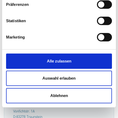
Präferenzen
Statistiken
Im Speck 4
D-83324 Ruhpolding
Marketing
Tel. +49 (0)8663-542-0
Fax +49 (0)8663-542-91
Alle zulassen
Auswahl erlauben
Traunstein
Ablehnen
Vonfichtstr. 1A
D-83278 Traunstein