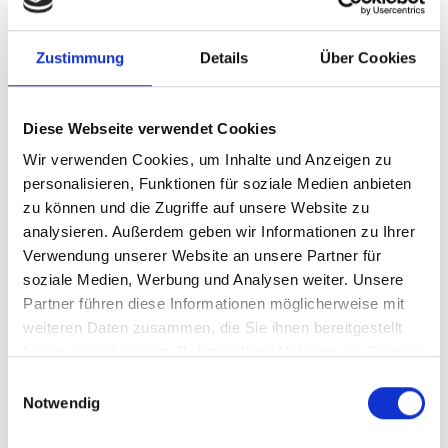
Zustimmung
Details
Über Cookies
Piding
Diese Webseite verwendet Cookies
Wir verwenden Cookies, um Inhalte und Anzeigen zu
personalisieren, Funktionen für soziale Medien anbieten
Mauthauser Str. 1-6
zu können und die Zugriffe auf unsere Website zu
D-83451 Piding
analysieren. Außerdem geben wir Informationen zu Ihrer
Verwendung unserer Website an unsere Partner für
Tel. +49 (0)8651-9829-600
soziale Medien, Werbung und Analysen weiter. Unsere
Fax +49 (0)8651-9829-109
Partner führen diese Informationen möglicherweise mit
weiteren Daten zusammen, die Sie ihnen bereitgestellt
haben oder die sie im Rahmen Ihrer Nutzung der Dienste
gesammelt haben.
Einwilligungsauswahl
Notwendig
Ruhpolding