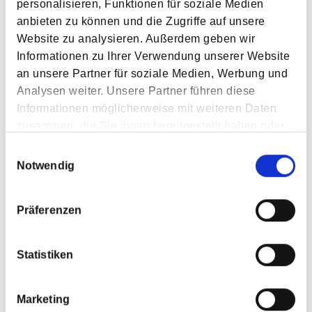
personalisieren, Funktionen für soziale Medien
anbieten zu können und die Zugriffe auf unsere
Website zu analysieren. Außerdem geben wir
Informationen zu Ihrer Verwendung unserer Website
an unsere Partner für soziale Medien, Werbung und
Analysen weiter. Unsere Partner führen diese
GESCHÄFTSFÜHRENDER OBERARZT
Informationen möglicherweise mit weiteren Daten
KINDERORTHOPÄDIE
zusammen, die Sie ihnen bereitgestellt haben oder
Dr. med.
die sie im Rahmen Ihrer Nutzung der Dienste
Einwilligungsauswahl
Hans Forkl
gesammelt haben.
Notwendig
Facharzt Orthopädie, Kinderorthopädie, Akupunktur
Präferenzen
+49 (0)8052 171-0
Statistiken
Kontaktieren Sie mich
Marketing