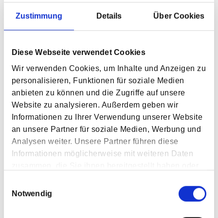
Claudia Oestreich mit dem Titel: „Cluster analysis to
Zustimmung
Details
Über Cookies
identify foot motion patterns in children with flatfeet
during 3D gait analysis – A statistical approach to detect
decompensated pathology?“
Diese Webseite verwendet Cookies
Bester Vortrag beim „Young Investigator Award“ Zur 10.
Wir verwenden Cookies, um Inhalte und Anzeigen zu
Jahrestagung der Deutschen Gesellschaft für
personalisieren, Funktionen für soziale Medien
Biomechanik in Hannover 2017 von Matthias Hösl mit
anbieten zu können und die Zugriffe auf unsere
dem Titel: „Effects of backward-downhill treadmill
Website zu analysieren. Außerdem geben wir
training versus manual static plantarflexor stretching
Informationen zu Ihrer Verwendung unserer Website
on muscle-joint pathology and function in children with
an unsere Partner für soziale Medien, Werbung und
spastic Cerebral Palsy.
Analysen weiter. Unsere Partner führen diese
Zweiter Platz - Bestes Poster Focus Cerebralparese - III.
Informationen möglicherweise mit weiteren Daten
Interdisziplinärer Kongress
zusammen, die Sie ihnen bereitgestellt haben oder
Unterschleißheim/München 2016, von Justine Eck:
die sie im Rahmen Ihrer Nutzung der Dienste
„Effekte von manuell-statischem Dehnen vs.
Einwilligungsauswahl
gesammelt haben.
Notwendig
Rückwärtsbergabgehen auf den Spitzfußgang bei
Kindern mit Zerebralparese“.